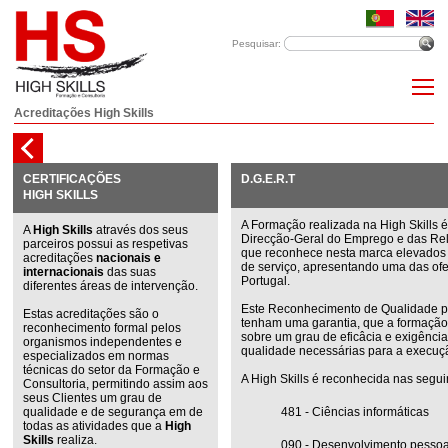
Pesquisar:
Acreditações High Skills
CERTIFICAÇÕES
D.G.E.R.T
HIGH SKILLS
A Formação realizada na High Skills 
A
High Skills
através dos seus
Direcção-Geral do Emprego e das Rel
parceiros possui as respetivas
que reconhece nesta marca elevados 
acreditações
nacionais e
de serviço, apresentando uma das ofe
internacionais
das suas
Portugal.
diferentes áreas de intervenção.
Este Reconhecimento de Qualidade pe
Estas acreditações são o
tenham uma garantia, que a formação
reconhecimento formal pelos
sobre um grau de eficâcia e exigênci
organismos independentes e
qualidade necessárias para a execu
especializados em normas
técnicas do setor da Formação e
A High Skills é reconhecida nas segui
Consultoria, permitindo assim aos
seus Clientes um grau de
qualidade e de segurança em de
481 - Ciências informáticas
todas as atividades que a
High
Skills
realiza.
090 - Desenvolvimento pessoa