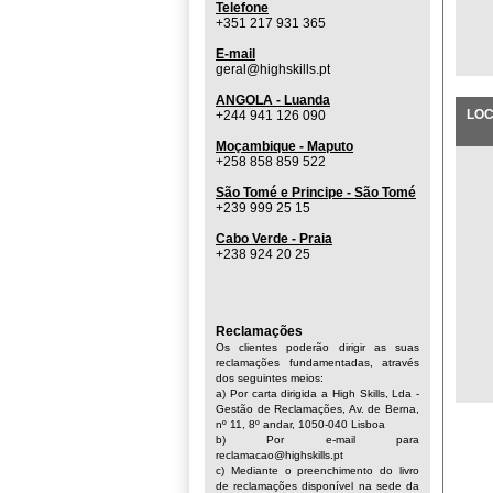
Telefone
+351 217 931 365
E-mail
geral@highskills.pt
ANGOLA - Luanda
LOC
+244 941 126 090
Moçambique - Maputo
+258 858 859 522
São Tomé e Principe - São Tomé
+239 999 25 15
Cabo Verde - Praia
+238 924 20 25
Reclamações
Os clientes poderão dirigir as suas
reclamações fundamentadas, através
dos seguintes meios:
a) Por carta dirigida a High Skills, Lda -
Gestão de Reclamações, Av. de Berna,
nº 11, 8º andar, 1050-040 Lisboa
b) Por e-mail para
reclamacao@highskills.pt
c) Mediante o preenchimento do livro
de reclamações disponível na sede da