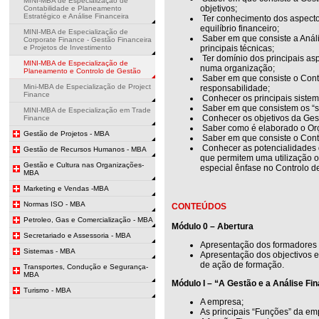
MINI-MBA de Especialização de
objetivos;
Contabilidade e Planeamento
Estratégico e Análise Financeira
Ter conhecimento dos aspecto
equilíbrio financeiro;
MINI-MBA de Especialização de
Saber em que consiste a Análi
Corporate Finance - Gestão Financeira
e Projetos de Investimento
principais técnicas;
Ter domínio dos principais as
MINI-MBA de Especialização de
numa organização;
Planeamento e Controlo de Gestão
Saber em que consiste o Contr
Mini-MBA de Especialização de Project
responsabilidade;
Finance
Conhecer os principais sistem
Saber em que consistem os “si
MINI-MBA de Especialização em Trade
Conhecer os objetivos da Ges
Finance
Saber como é elaborado o Or
Gestão de Projetos - MBA
Saber em que consiste o Cont
Conhecer as potencialidades d
Gestão de Recursos Humanos - MBA
que permitem uma utilização o
Gestão e Cultura nas Organizações-
especial ênfase no Controlo d
MBA
Marketing e Vendas -MBA
Normas ISO - MBA
CONTEÚDOS
Petroleo, Gas e Comercialização - MBA
Módulo 0 – Abertura
Secretariado e Assessoria - MBA
Apresentação dos formadores 
Sistemas - MBA
Apresentação dos objectivos 
de ação de formação.
Transportes, Condução e Segurança-
MBA
Módulo I – “A Gestão e a Análise Fi
Turismo - MBA
A empresa;
As principais “Funções” da em