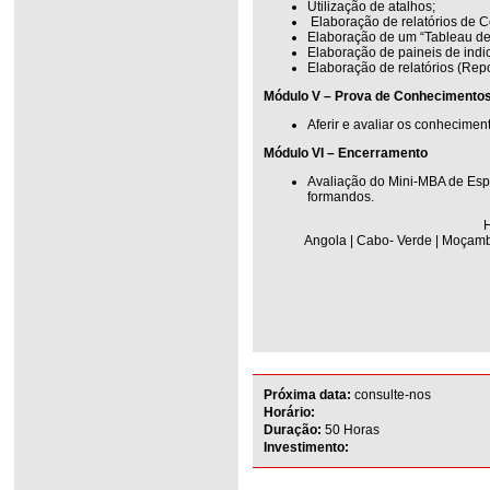
Utilização de atalhos;
Elaboração de relatórios de C
Elaboração de um “Tableau de
Elaboração de paineis de indi
Elaboração de relatórios (Repo
Módulo V – Prova de Conhecimento
Aferir e avaliar os conhecimen
Módulo VI – Encerramento
Avaliação do Mini-MBA de Esp
formandos.
H
Angola | Cabo- Verde | Moçambi
Próxima data:
consulte-nos
Horário:
Duração:
50 Horas
Investimento: