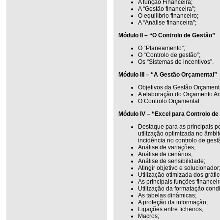
A função Financeira;
A “Gestão financeira”;
O equilíbrio financeiro;
A “Análise financeira”;
Módulo II – “O Controlo de Gestão”
O “Planeamento”;
O “Controlo de gestão”;
Os “Sistemas de incentivos”.
Módulo III – “A Gestão Orçamental”
Objetivos da Gestão Orçament
A elaboração do Orçamento An
O Controlo Orçamental.
Módulo IV – “Excel para Controlo de
Destaque para as principais p
utilização optimizada no âmbit
incidência no controlo de gestã
Análise de variações;
Análise de cenários;
Análise de sensibilidade;
Atingir objetivo e solucionador
Utilização otimizada dos gráfic
As principais funções financeir
Utilização da formatação condi
As tabelas dinâmicas;
A proteção da informação;
Ligações entre ficheiros;
Macros;