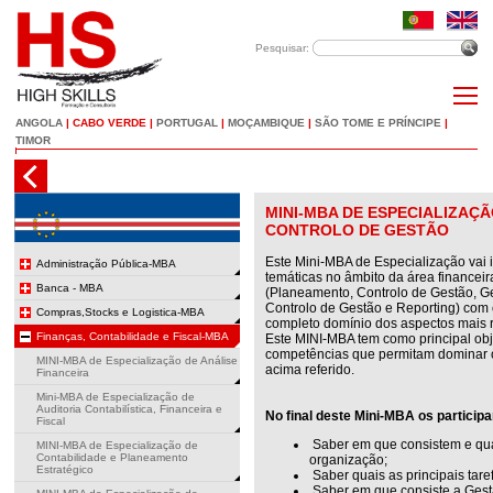
Pesquisar:
ANGOLA
|
CABO VERDE
|
PORTUGAL
|
MOÇAMBIQUE
|
SÃO TOME E PRÍNCIPE
|
TIMOR
MINI-MBA DE ESPECIALIZAÇ
CONTROLO DE GESTÃO
Este Mini-MBA de Especialização vai in
Administração Pública-MBA
temáticas no âmbito da área finance
Banca - MBA
(Planeamento, Controlo de Gestão, G
Controlo de Gestão e Reporting) com 
Compras,Stocks e Logistica-MBA
completo domínio dos aspectos mais 
Finanças, Contabilidade e Fiscal-MBA
Este MINI-MBA tem como principal obje
competências que permitam dominar o
MINI-MBA de Especialização de Análise
acima referido.
Financeira
Mini-MBA de Especialização de
Auditoria Contabilística, Financeira e
No final deste Mini-MBA os particip
Fiscal
Saber em que consistem e qua
MINI-MBA de Especialização de
Contabilidade e Planeamento
organização;
Estratégico
Saber quais as principais tare
Saber em que consiste a Gestã