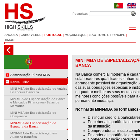
Pesquisar:
ANGOLA
|
CABO VERDE
|
PORTUGAL
|
MOÇAMBIQUE
|
SÃO TOME E PRÍNCIPE
|
TIMOR
MINI-MBA DE ESPECIALIZAÇ
BANCA
Na Banca comercial moderna é cada v
Administração Pública-MBA
colaboradores qualificados tenham u
Banca - MBA
abrangente possível da organização, d
das suas obrigações especiais e insti
MINI-MBA de Especialização de Análise
enquadrar melhor os seus recursos 
Financeira Bancária
melhores condições possíveis para a
Mini-MBA de Especialização de Banca
permanente mudança.
e Mercados Financeiros- Salas de
Mercados
No final do MINI-MBA os formandos 
MINI-MBA de Especialização de
Compliance
Distinguir credito a particular
Perceber a importância do cros
MINI-MBA de Especialização de
da instituição;
Estrutura da Banca
Compreender a missão compli
MINI-MBA de Especialização em
Entender a importância de uma 
Auditoria Bancária
Conhecer a função Recursos