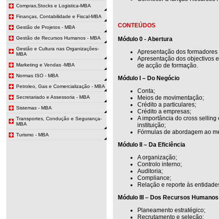
Compras,Stocks e Logistica-MBA
Finanças, Contabilidade e Fiscal-MBA
CONTEÚDOS
Gestão de Projetos - MBA
Gestão de Recursos Humanos - MBA
Módulo 0 - Abertura
Gestão e Cultura nas Organizações-
Apresentação dos formadores 
MBA
Apresentação dos objectivos 
Marketing e Vendas -MBA
de acção de formação.
Normas ISO - MBA
Módulo I – Do Negócio
Petroleo, Gas e Comercialização - MBA
Conta;
Secretariado e Assessoria - MBA
Meios de movimentação;
Crédito a particulares;
Sistemas - MBA
Crédito a empresas;
A importância do cross selling 
Transportes, Condução e Segurança-
MBA
instituição;
Fórmulas de abordagem ao m
Turismo - MBA
Módulo II – Da Eficiência
A organização;
Controlo interno;
Auditoria;
Compliance;
Relação e reporte às entidade
Módulo III – Dos Recursos Humanos
Planeamento estratégico;
Recrutamento e seleção;