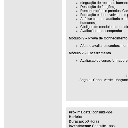
ntegração de recursos human
Descrição de funções;
Remunerações e prémios. Carr
Formação e desenvolvimento 
Análise controlo auditoria e 
humanos;
Códigos de conduta e deontol
Avaliação de desempenho.
Módulo IV – Prova de Conhecimento
Aferir e avaliar os conhecimen
Módulo V – Encerramento
Avaliação do curso: formadore
H
Angola | Cabo- Verde | Moçambi
Próxima data:
consulte-nos
Horário:
Duração:
50 Horas
Investimento:
Consulte - nos!