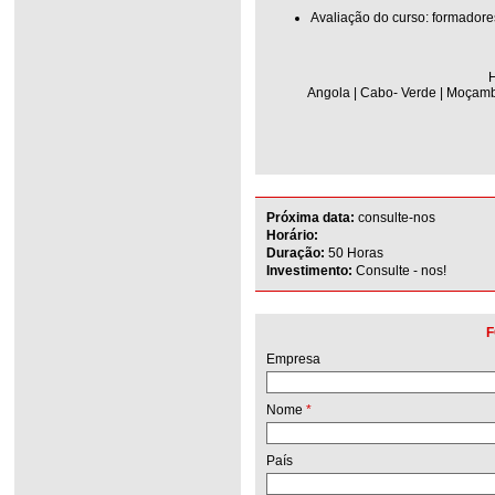
Avaliação do curso: formadore
H
Angola | Cabo- Verde | Moçambi
Próxima data:
consulte-nos
Horário:
Duração:
50 Horas
Investimento:
Consulte - nos!
F
Empresa
Nome
*
País