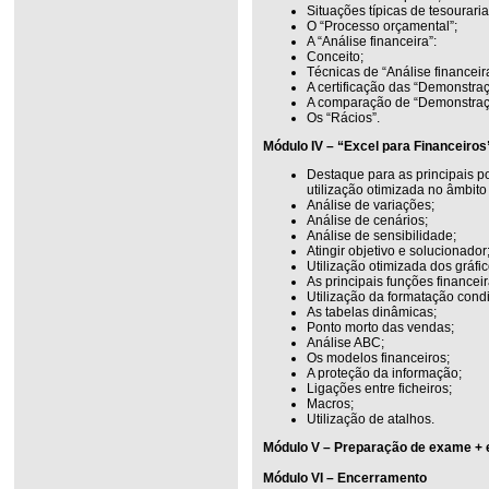
Situações típicas de tesouraria
O “Processo orçamental”;
A “Análise financeira”:
Conceito;
Técnicas de “Análise financeir
A certificação das “Demonstraç
A comparação de “Demonstraçõ
Os “Rácios”.
Módulo IV – “Excel para Financeiros
Destaque para as principais p
utilização otimizada no âmbito
Análise de variações;
Análise de cenários;
Análise de sensibilidade;
Atingir objetivo e solucionador
Utilização otimizada dos gráfi
As principais funções financeir
Utilização da formatação condi
As tabelas dinâmicas;
Ponto morto das vendas;
Análise ABC;
Os modelos financeiros;
A proteção da informação;
Ligações entre ficheiros;
Macros;
Utilização de atalhos.
Módulo V – Preparação de exame + e
Módulo VI – Encerramento