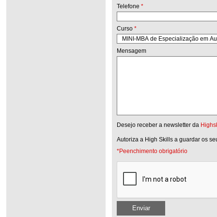
Telefone
*
Curso
*
Mensagem
Desejo receber a newsletter da
Highsk
Autoriza a High Skills a guardar os s
*Peenchimento obrigatório
Enviar