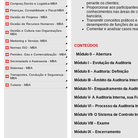
perante os clientes;
Compras,Stocks e Logistica-MBA
Proporcionar aos participante
Finanças, Contabilidade e Fiscal-MBA
conhecimentos nas áreas de con
bancária;
Gestão de Projetos - MBA
Transmitir conceitos práticos 
Gestão de Recursos Humanos - MBA
desempenho de funções de au
Comentar e analisar casos rea
Gestão e Cultura nas Organizações-
MBA
Marketing e Vendas -MBA
CONTEÚDOS
Normas ISO - MBA
Módulo 0 – Abertura
Petroleo, Gas e Comercialização - MBA
Secretariado e Assessoria - MBA
Módulo I – Evolução da Auditoria
Sistemas - MBA
Módulo II – Auditoria: Definição
Transportes, Condução e Segurança-
MBA
Módulo III –Âmbito da Auditoria Inte
Turismo - MBA
Módulo IV– Enquadramento da Audit
Módulo V- A Auditoria Interna, sua 
Módulo VI – Processo da Auditoria I
Módulo VII- O Sistema de Controlo I
Módulo VIII – Exame
Módulo IX – Encerramento