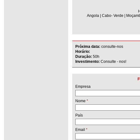
H
Angola | Cabo- Verde | Moçambi
Próxima data:
consulte-nos
Horário:
Duração:
50h
Investimento:
Consulte - nos!
F
Empresa
Nome
*
País
Email
*