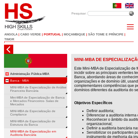
Pesquisar:
ANGOLA
|
CABO VERDE
|
PORTUGAL
|
MOÇAMBIQUE
|
SÃO TOME E PRÍNCIPE
|
TIMOR
MINI-MBA DE ESPECIALIZAÇ
Este Mini-MBA de Especialização de 
incidir sobre as principais vertentes 
Administração Pública-MBA
Banca, abordando áreas de conhecime
Banca - MBA
organizações e de domínio útil, usand
complementares competências que pe
MINI-MBA de Especialização de Análise
domínios diferentes da auditoria do se
Financeira Bancária
Mini-MBA de Especialização de Banca
e Mercados Financeiros- Salas de
Objetivos Específicos
Mercados
Definir auditoria;
MINI-MBA de Especialização de
Compliance
Diferenciar a auditoria interna
Reconhecer o âmbito da audito
MINI-MBA de Especialização de
organizacional;
Estrutura da Banca
Definir a auditoria bancária n
MINI-MBA de Especialização em
Sensibilizar os participantes 
Auditoria Bancária
instrumento de melhoria da ima