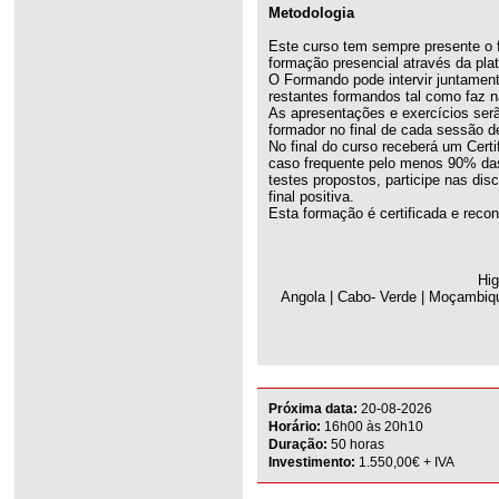
Metodologia
Este curso tem sempre presente o 
formação presencial através da pla
O Formando pode intervir juntamen
restantes formandos tal como faz n
As apresentações e exercícios serã
formador no final de cada sessão d
No final do curso receberá um Cert
caso frequente pelo menos 90% das 
testes propostos, participe nas dis
final positiva.
Esta formação é certificada e reco
Hig
Angola | Cabo- Verde | Moçambiqu
Próxima data:
20-08-2026
Horário:
16h00 às 20h10
Duração:
50 horas
Investimento:
1.550,00€ + IVA