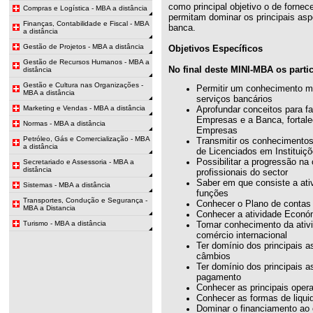
como principal objetivo o de fornec
Compras e Logística - MBA a distância
permitam dominar os principais asp
Finanças, Contabilidade e Fiscal - MBA
banca.
a distância
Gestão de Projetos - MBA a distância
Objetivos Específicos
Gestão de Recursos Humanos - MBA a
No final deste MINI-MBA os partic
distância
Gestão e Cultura nas Organizações -
Permitir um conhecimento ma
MBA a distância
serviços bancários
Marketing e Vendas - MBA a distância
Aprofundar conceitos para fa
Empresas e a Banca, fortal
Normas - MBA a distância
Empresas
Petróleo, Gás e Comercialização - MBA
Transmitir os conhecimentos 
a distância
de Licenciados em Instituiç
Possibilitar a progressão na 
Secretariado e Assessoria - MBA a
distância
profissionais do sector
Saber em que consiste a ati
Sistemas - MBA a distância
funções
Transportes, Condução e Segurança -
Conhecer o Plano de contas 
MBA a Distancia
Conhecer a atividade Económ
Turismo - MBA a distância
Tomar conhecimento da ativi
comércio internacional
Ter domínio dos principais 
câmbios
Ter domínio dos principais 
pagamento
Conhecer as principais oper
Conhecer as formas de liqui
Dominar o financiamento ao 