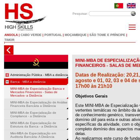
Pesquisar:
ANGOLA
|
CABO VERDE
|
PORTUGAL
|
MOÇAMBIQUE
|
SÃO TOME E PRÍNCIPE
|
TIMOR
MINI-MBA DE ESPECIALIZAÇ
FINANCEIROS - SALAS DE ME
Datas de Realização: 20,21,
Administração Pública - MBA a distância
agosto e 01, 02, 03 e 04 d
Banca - MBA a distância
17h00 às 21h10
MINI-MBA de Especialização Banca e
Mercados Financeiros - Salas de
Mercados- a Distância
Objetivos Gerais
MINI-MBA de Especialização de Análise
Este MINI-MBA de Especialização va
Financeira Bancária a Distância
vertentes temáticas no âmbito da 
MINI-MBA de Especialização de
de conhecimento genérico, transver
Compliance - a Distância
domínio útil para esta e outras ati
MINI-MBA de Especialização de
específicas da atividade, com o ob
Estrutura da Banca - a Distância
completo domínio dos aspectos ma
delas.
Mini-MBA de Especialização em
Auditoria Bancária- A Distância
Ao realizarmos este curso de fund