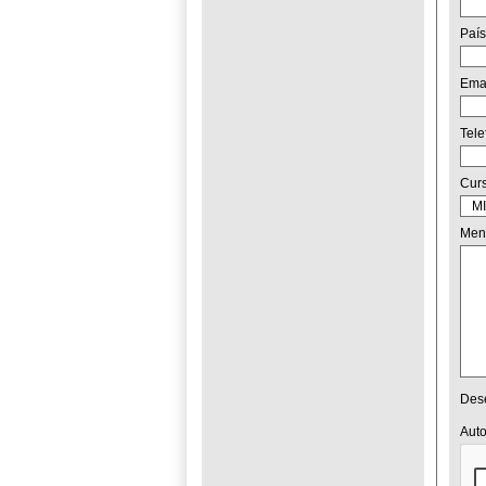
País
Ema
Tel
Cur
Men
Dese
Auto