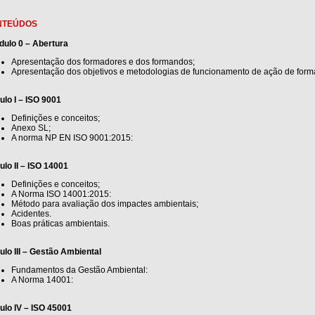
NTEÚDOS
dulo 0 – Abertura
Apresentação dos formadores e dos formandos;
Apresentação dos objetivos e metodologias de funcionamento de ação de form
lo I – ISO 9001
Definições e conceitos;
Anexo SL;
A norma NP EN ISO 9001:2015:
lo II – ISO 14001
Definições e conceitos;
A Norma ISO 14001:2015:
Método para avaliação dos impactes ambientais;
Acidentes.
Boas práticas ambientais.
lo III – Gestão Ambiental
Fundamentos da Gestão Ambiental:
A Norma 14001:
lo IV – ISO 45001