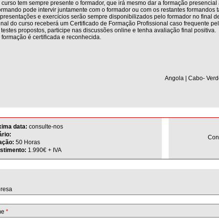
 curso tem sempre presente o formador, que irá mesmo dar a formação presencial 
rmando pode intervir juntamente com o formador ou com os restantes formandos ta
presentações e exercícios serão sempre disponibilizados pelo formador no final 
inal do curso receberá um Certificado de Formação Profissional caso frequente pe
 testes propostos, participe nas discussões online e tenha avaliação final positiva.
 formação é certificada e reconhecida.
Angola | Cabo- Verd
xima data:
consulte-nos
rio:
Con
ação:
50 Horas
estimento:
1.990€ + IVA
resa
me
*