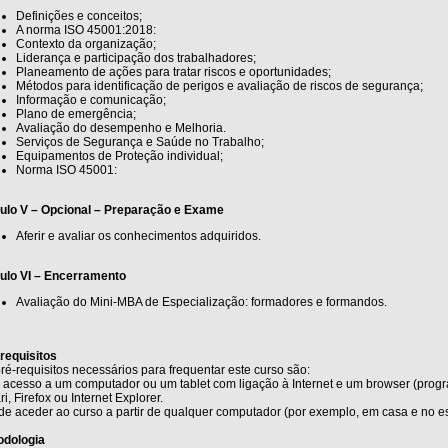
Definições e conceitos;
A norma ISO 45001:2018:
Contexto da organização;
Liderança e participação dos trabalhadores;
Planeamento de ações para tratar riscos e oportunidades;
Métodos para identificação de perigos e avaliação de riscos de segurança;
Informação e comunicação;
Plano de emergência;
Avaliação do desempenho e Melhoria.
Serviços de Segurança e Saúde no Trabalho;
Equipamentos de Proteção individual;
Norma ISO 45001:
ulo V – Opcional – Preparação e Exame
Aferir e avaliar os conhecimentos adquiridos.
ulo VI – Encerramento
Avaliação do Mini-MBA de Especialização: formadores e formandos.
requisitos
ré-requisitos necessários para frequentar este curso são:
r acesso a um computador ou um tablet com ligação à Internet e um browser (pro
ri, Firefox ou Internet Explorer.
de aceder ao curso a partir de qualquer computador (por exemplo, em casa e no esc
odologia