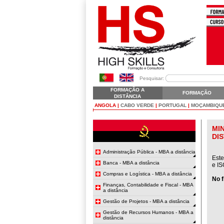
Pesquisar:
FORMAÇÃO A
FORMAÇÃO
DISTÂNCIA
ANGOLA
|
CABO VERDE
|
PORTUGAL
|
MOÇAMBIQU
MI
DI
Administração Pública - MBA a distância
Este
Banca - MBA a distância
e IS
Compras e Logística - MBA a distância
No f
Finanças, Contabilidade e Fiscal - MBA
a distância
Gestão de Projetos - MBA a distância
Gestão de Recursos Humanos - MBA a
distância