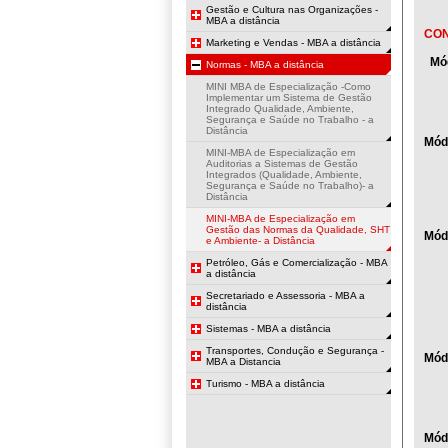
Gestão e Cultura nas Organizações -
MBA a distância
CO
Marketing e Vendas - MBA a distância
Mó
Normas - MBA a distância
MINI MBA de Especialização -Como
Implementar um Sistema de Gestão
Integrado Qualidade, Ambiente,
Segurança e Saúde no Trabalho - a
Distância
Módu
MINI-MBA de Especialização em
Auditorias a Sistemas de Gestão
Integrados (Qualidade, Ambiente,
Segurança e Saúde no Trabalho)- a
Distância
MINI-MBA de Especialização em
Gestão das Normas da Qualidade, SHT
Módu
e Ambiente- a Distância
Petróleo, Gás e Comercialização - MBA
a distância
Secretariado e Assessoria - MBA a
distância
Sistemas - MBA a distância
Transportes, Condução e Segurança -
Módu
MBA a Distancia
Turismo - MBA a distância
Módu