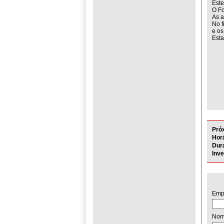
Este
O Fo
As a
No f
e os
Esta
Pró
Horá
Dur
Inv
Emp
No