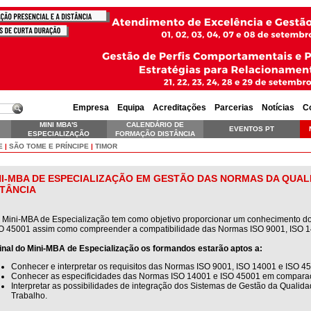
Empresa
Equipa
Acreditações
Parcerias
Notícias
C
MINI MBA'S
CALENDÁRIO DE
EVENTOS PT
ESPECIALIZAÇÃO
FORMAÇÃO DISTÂNCIA
SKILLS EXECUTIVE
E
|
SÃO TOME E PRÍNCIPE
|
TIMOR
NI-MBA DE ESPECIALIZAÇÃO EM GESTÃO DAS NORMAS DA QUALI
STÂNCIA
 Mini-MBA de Especialização tem como objetivo proporcionar um conhecimento d
O 45001 assim como compreender a compatibilidade das Normas ISO 9001, ISO 1
inal do Mini-MBA de Especialização os formandos estarão aptos a:
Conhecer e interpretar os requisitos das Normas ISO 9001, ISO 14001 e ISO 4
Conhecer as especificidades das Normas ISO 14001 e ISO 45001 em compara
Interpretar as possibilidades de integração dos Sistemas de Gestão da Quali
Trabalho.