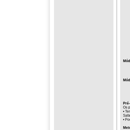
Mód
Mód
Pré-
Os p
• Te
Safa
• Po
Met