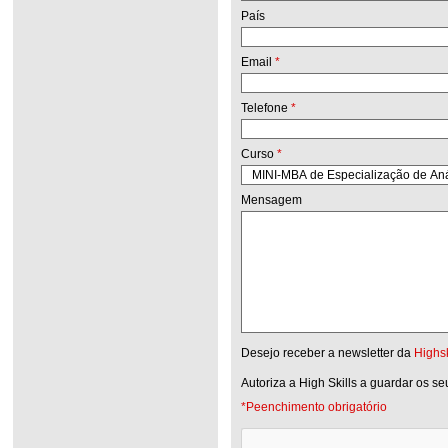
País
Email
*
Telefone
*
Curso
*
Mensagem
Desejo receber a newsletter da
Highsk
Autoriza a High Skills a guardar os s
*Peenchimento obrigatório