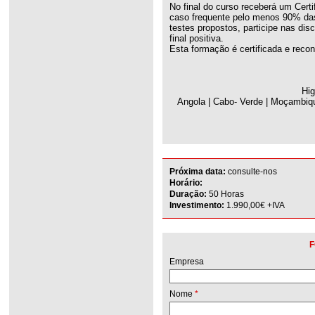
No final do curso receberá um Cert
caso frequente pelo menos 90% das 
testes propostos, participe nas dis
final positiva.
Esta formação é certificada e reco
Hig
Angola | Cabo- Verde | Moçambiqu
Próxima data:
consulte-nos
Horário:
Duração:
50 Horas
Investimento:
1.990,00€ +IVA
F
Empresa
Nome
*