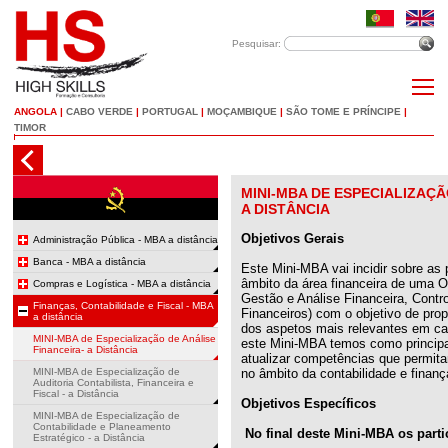
Pesquisar:
ANGOLA
|
CABO VERDE
|
PORTUGAL
|
MOÇAMBIQUE
|
SÃO TOME E PRÍNCIPE
|
TIMOR
MINI-MBA DE ESPECIALIZAÇÃ
A DISTÂNCIA
Objetivos Gerais
Administração Pública - MBA a distância
Banca - MBA a distância
Este Mini-MBA vai incidir sobre as 
âmbito da área financeira de uma O
Compras e Logística - MBA a distância
Gestão e Análise Financeira, Contr
Finanças, Contabilidade e Fiscal - MBA
Financeiros) com o objetivo de pro
a distância
dos aspetos mais relevantes em ca
MINI-MBA de Especialização de Análise
este Mini-MBA temos como principal
Financeira- a Distância
atualizar competências que permita
MINI-MBA de Especialização de
no âmbito da contabilidade e finanç
Auditoria Contabilista, Financeira e
Fiscal - a Distância
Objetivos Específicos
MINI-MBA de Especialização de
Contabilidade e Planeamento
No final deste Mini-MBA os parti
Estratégico - a Distância