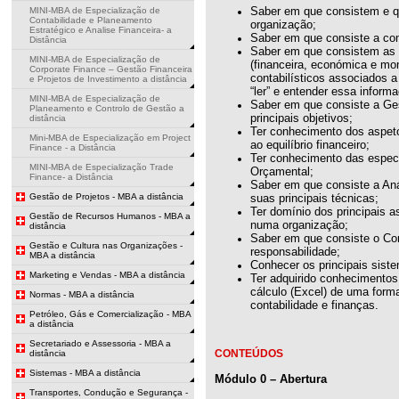
Saber em que consistem e q
MINI-MBA de Especialização de
Contabilidade e Planeamento
organização;
Estratégico e Analise Financeira- a
Saber em que consiste a con
Distância
Saber em que consistem as d
MINI-MBA de Especialização de
(financeira, económica e mo
Corporate Finance – Gestão Financeira
contabilísticos associados a
e Projetos de Investimento a distância
“ler” e entender essa inform
MINI-MBA de Especialização de
Saber em que consiste a Ge
Planeamento e Controlo de Gestão a
principais objetivos;
distância
Ter conhecimento dos aspet
Mini-MBA de Especialização em Project
ao equilíbrio financeiro;
Finance - a Distância
Ter conhecimento das espec
MINI-MBA de Especialização Trade
Orçamental;
Finance- a Distância
Saber em que consiste a Aná
Gestão de Projetos - MBA a distância
suas principais técnicas;
Ter domínio dos principais 
Gestão de Recursos Humanos - MBA a
numa organização;
distância
Saber em que consiste o Con
Gestão e Cultura nas Organizações -
responsabilidade;
MBA a distância
Conhecer os principais sist
Marketing e Vendas - MBA a distância
Ter adquirido conhecimentos,
cálculo (Excel) de uma form
Normas - MBA a distância
contabilidade e finanças.
Petróleo, Gás e Comercialização - MBA
a distância
Secretariado e Assessoria - MBA a
CONTEÚDOS
distância
Sistemas - MBA a distância
Módulo 0 – Abertura
Transportes, Condução e Segurança -