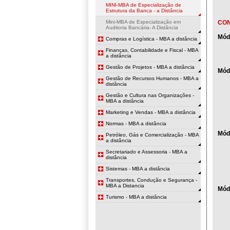
MINI-MBA de Especialização de
Estrutura da Banca - a Distância
Mini-MBA de Especialização em
CO
Auditoria Bancária- A Distância
Mód
Compras e Logística - MBA a distância
Finanças, Contabilidade e Fiscal - MBA
a distância
Gestão de Projetos - MBA a distância
Módu
Gestão de Recursos Humanos - MBA a
distância
Gestão e Cultura nas Organizações -
MBA a distância
Marketing e Vendas - MBA a distância
Normas - MBA a distância
Módu
Petróleo, Gás e Comercialização - MBA
a distância
Secretariado e Assessoria - MBA a
distância
Sistemas - MBA a distância
Transportes, Condução e Segurança -
MBA a Distancia
Mód
Turismo - MBA a distância