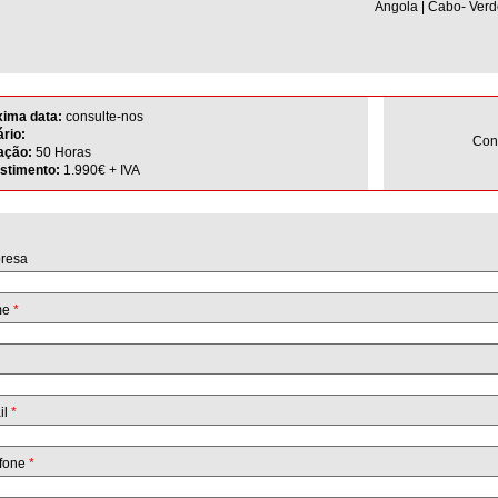
Angola | Cabo- Verd
xima data:
consulte-nos
rio:
Con
ação:
50 Horas
estimento:
1.990€ + IVA
resa
me
*
il
*
efone
*