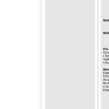
Mód
Mód
Pré-
Os p
• Te
Safa
• Po
Met
Este
O Fo
As a
No f
e os
Esta