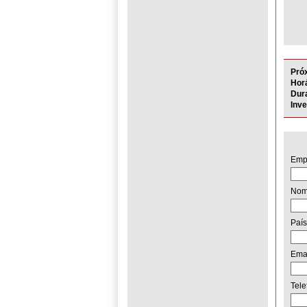
Pró
Horá
Dur
Inv
Emp
No
País
Ema
Tel