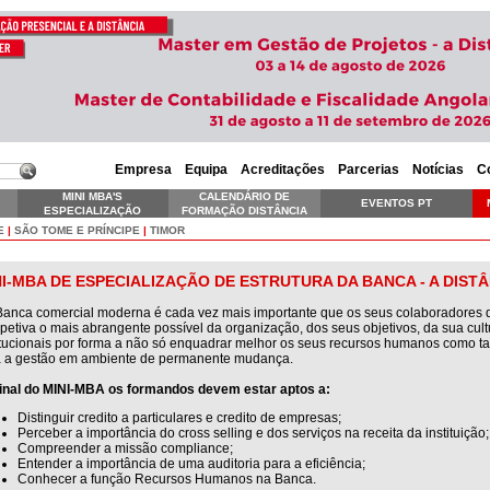
Empresa
Equipa
Acreditações
Parcerias
Notícias
C
MINI MBA'S
CALENDÁRIO DE
EVENTOS PT
ESPECIALIZAÇÃO
FORMAÇÃO DISTÂNCIA
SKILLS EXECUTIVE
E
|
SÃO TOME E PRÍNCIPE
|
TIMOR
NI-MBA DE ESPECIALIZAÇÃO DE ESTRUTURA DA BANCA - A DIST
anca comercial moderna é cada vez mais importante que os seus colaboradores 
petiva o mais abrangente possível da organização, dos seus objetivos, da sua cul
itucionais por forma a não só enquadrar melhor os seus recursos humanos como t
a a gestão em ambiente de permanente mudança.
final do MINI-MBA os formandos devem estar aptos a:
Distinguir credito a particulares e credito de empresas;
Perceber a importância do cross selling e dos serviços na receita da instituição;
Compreender a missão compliance;
Entender a importância de uma auditoria para a eficiência;
Conhecer a função Recursos Humanos na Banca.