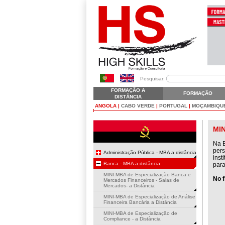
Pesquisar:
FORMAÇÃO A
FORMAÇÃO
DISTÂNCIA
ANGOLA
|
CABO VERDE
|
PORTUGAL
|
MOÇAMBIQU
MI
Na B
pers
Administração Pública - MBA a distância
inst
Banca - MBA a distância
par
MINI-MBA de Especialização Banca e
No 
Mercados Financeiros - Salas de
Mercados- a Distância
MINI-MBA de Especialização de Análise
Financeira Bancária a Distância
MINI-MBA de Especialização de
Compliance - a Distância