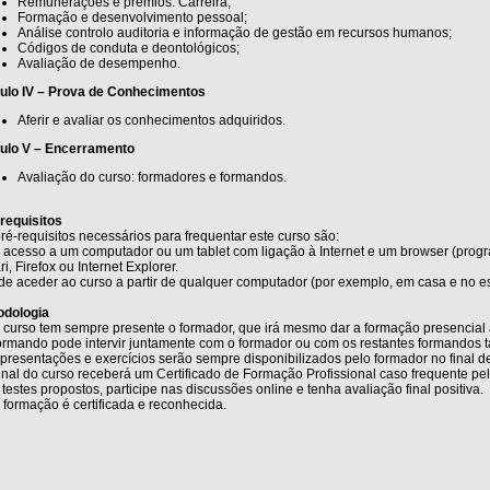
Remunerações e prémios. Carreira;
Formação e desenvolvimento pessoal;
Análise controlo auditoria e informação de gestão em recursos humanos;
Códigos de conduta e deontológicos;
Avaliação de desempenho.
ulo IV – Prova de Conhecimentos
Aferir e avaliar os conhecimentos adquiridos.
ulo V – Encerramento
Avaliação do curso: formadores e formandos.
requisitos
ré-requisitos necessários para frequentar este curso são:
r acesso a um computador ou um tablet com ligação à Internet e um browser (pro
ri, Firefox ou Internet Explorer.
de aceder ao curso a partir de qualquer computador (por exemplo, em casa e no esc
odologia
 curso tem sempre presente o formador, que irá mesmo dar a formação presencial 
rmando pode intervir juntamente com o formador ou com os restantes formandos ta
presentações e exercícios serão sempre disponibilizados pelo formador no final 
inal do curso receberá um Certificado de Formação Profissional caso frequente pe
 testes propostos, participe nas discussões online e tenha avaliação final positiva.
 formação é certificada e reconhecida.