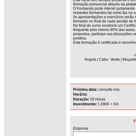
formação presencial através da plata
O Formando pode intervir juntamente
restantes formandos tal como faz na s
As apresentações e exercícios serão 
formador no final de cada sessão de 
No final do curso receberá um Certifi
frequente pelo menos 90% das aulas, r
propostos, participe nas discussões on
positiva.
Esta formação é certificada e reconhe
H
Angola | Cabo- Verde | Moçambi
Próxima data:
consulte-nos
Horário:
Duração:
50 Horas
Investimento:
1.990€ + IVA
F
Empresa