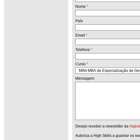
Nome
*
País
Email
*
Telefone
*
Curso
*
Mensagem
Desejo receber a newsletter da
Highsk
Autoriza a High Skills a guardar os s