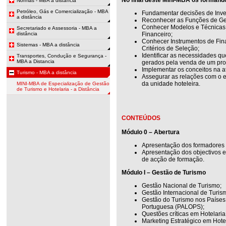
Normas - MBA a distância
Petróleo, Gás e Comercialização - MBA
Fundamentar decisões de Inve
a distância
Reconhecer as Funções de Ges
Conhecer Modelos e Técnicas
Secretariado e Assessoria - MBA a
distância
Financeiro;
Conhecer Instrumentos de Fin
Sistemas - MBA a distância
Critérios de Seleção;
Identificar as necessidades q
Transportes, Condução e Segurança -
MBA a Distancia
gerados pela venda de um prod
Implementar os conceitos na at
Turismo - MBA a distância
Assegurar as relações com o e
da unidade hoteleira.
MINI-MBA de Especialização de Gestão
de Turismo e Hotelaria - a Distância
CONTEÚDOS
Módulo 0 – Abertura
Apresentação dos formadores 
Apresentação dos objectivos 
de acção de formação.
Módulo I – Gestão de Turismo
Gestão Nacional de Turismo;
Gestão Internacional de Turis
Gestão do Turismo nos Países 
Portuguesa (PALOPS);
Questões críticas em Hotelar
Marketing Estratégico em Hote