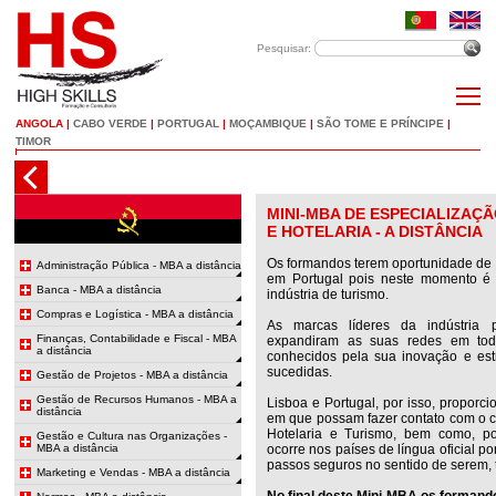
Pesquisar:
ANGOLA
|
CABO VERDE
|
PORTUGAL
|
MOÇAMBIQUE
|
SÃO TOME E PRÍNCIPE
|
TIMOR
MINI-MBA DE ESPECIALIZAÇ
E HOTELARIA - A DISTÂNCIA
Os formandos terem oportunidade de e
Administração Pública - MBA a distância
em Portugal pois neste momento é 
Banca - MBA a distância
indústria de turismo.
Compras e Logística - MBA a distância
As marcas líderes da indústria 
Finanças, Contabilidade e Fiscal - MBA
expandiram as suas redes em to
a distância
conhecidos pela sua inovação e est
sucedidas.
Gestão de Projetos - MBA a distância
Gestão de Recursos Humanos - MBA a
Lisboa e Portugal, por isso, proporci
distância
em que possam fazer contato com o ce
Hotelaria e Turismo, bem como, p
Gestão e Cultura nas Organizações -
MBA a distância
ocorre nos países de língua oficial 
passos seguros no sentido de serem, 
Marketing e Vendas - MBA a distância
No final deste Mini-MBA os formand