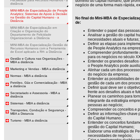
Fiscalidade para Recursos Humanos - a
domínio do capital humano, que pro
distância
negócio de uma forma mais rápida, ex
MINI-MBA de Especialização de People
Analytics: Sistemas de Apoio à Decisão
na Gestão do Capital Humano - a
No final do Mini-MBA de Especializ
Distância
de:
MINI-MBA de Especialização em
Entender o papel das pessoas
Criação e Organização do
Departamento de Felicidade
Analisar a gestão do capital
Organizacional- a Distância
necessidades atuais e futuras;
Definir as etapas para implem
MINI-MBA de Especialização Gestão de
de People Analytics na empres
Recursos Humanos com a Ferramenta
de Excel aplicado a RH- a Distância
Compreender profundamente a
para os negócios no século XX
Gestão e Cultura nas Organizações -
Entender os grandes desafios
MBA a distância
o People Analytics pode auxili
Marketing e Vendas - MBA a distância
Alinhar cada um dos processos
do negócio da empresa;
Normas - MBA a distância
Entender as possibilidades de 
Petróleo, Gás e Comercialização - MBA
gestão de cada um dos proce
a distância
Definir qual deve ser o objet
frente aos desafios atuais e f
Secretariado e Assessoria - MBA a
Planear os caminhos para tor
distância
integrante da estratégia empre
Sistemas - MBA a distância
pessoas ao negócio;
Compreender os conceitos e pr
Transportes, Condução e Segurança -
Definir as informações-chave 
MBA a Distancia
do Capital Humano;
Turismo - MBA a distância
Entender os conceitos fundamen
gestão do Capital Humano;
Elaborar uma estratégia de Pe
necessidades de negócio;
Criar e implementar dashboar