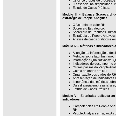
Os cinco grupos de processos
O essencial na simplicidade:
Estudo de Casos Práticos.
Módulo III – Balance Scorecard d
estratégia de People Analytics
O A cadeia de valor RH;
Scorecard Estratégico;
Scorecard de Recursos Huma
Estratégia de People Analytics
Análise de casos práticos e ex
Módulo IV – Métricas e indicadores
A função da informação e dos 
Métricas sobre fator humano;
Informações Qualitativas vs. Qu
Indicadores de desempenho 
Os três passos do People Analy
Coleta de dados em RH;
Organização dos dados do RH
Apresentação de indicadores 
Importância das métricas sobr
Da estratégia empresarial à a
Estudo de Casos Práticos.
Módulo V – Estatística aplicada a
indicadores
Competências em People Analyt
RH;
People Analytics em ação: As d