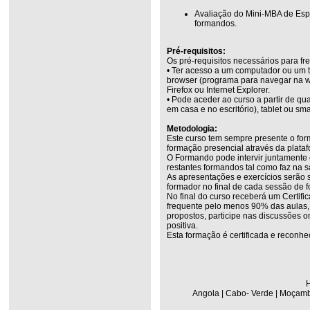
Avaliação do Mini-MBA de Esp
formandos.
Pré-requisitos:
Os pré-requisitos necessários para fr
• Ter acesso a um computador ou um t
browser (programa para navegar na w
Firefox ou Internet Explorer.
• Pode aceder ao curso a partir de q
em casa e no escritório), tablet ou sm
Metodologia:
Este curso tem sempre presente o for
formação presencial através da plata
O Formando pode intervir juntamente
restantes formandos tal como faz na s
As apresentações e exercícios serão 
formador no final de cada sessão de 
No final do curso receberá um Certifi
frequente pelo menos 90% das aulas, r
propostos, participe nas discussões on
positiva.
Esta formação é certificada e reconhe
H
Angola | Cabo- Verde | Moçambi