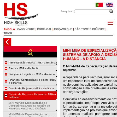
Pesquisar:
ANGOLA
|
CABO VERDE
|
PORTUGAL
|
MOÇAMBIQUE
|
SÃO TOME E PRÍNCIPE
|
TIMOR
MINI-MBA DE ESPECIALIZAÇÃ
SISTEMAS DE APOIO À DECI
HUMANO - A DISTÂNCIA
Administração Pública - MBA a distância
O Mini-MBA de Especialização de P
Banca - MBA a distância
objetivos:
Compras e Logística - MBA a distância
A capacidade para recolher, analisar 
Finanças, Contabilidade e Fiscal - MBA
um importante fator de competitivida
a distância
neste domínio, aplicados ao capital
consolidação e maior relevância estra
Gestão de Projetos - MBA a distância
das organizações.
Gestão de Recursos Humanos - MBA a
distância
Com vista ao desenvolvimento de prof
especializados em People Analytics, 
MINI-MBA de Especialização de
Competências Agile na Gestão de
formação, apresentar uma metodologi
Recursos Humanos a Distância
implementação de projetos que envol
ferramentas analíticas para gerar c
MINI-MBA de Especialização de