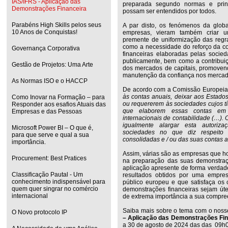
IAS/IFRS - Aplicação das
preparada segundo normas e princ
Demonstrações Financeira
possam ser entendidos por todos.
Parabéns High Skills pelos seus
A par disto, os fenómenos da globa
10 Anos de Conquistas!
empresas, vieram também criar 
premente de uniformização das regras
como a necessidade do reforço da c
Governança Corporativa
financeiras elaboradas pelas socied
publicamente, bem como a contribui
Gestão de Projetos: Uma Arte
dos mercados de capitais, promovend
manutenção da confiança nos mercado
As Normas ISO e o HACCP
De acordo com a Comissão Europeia
às contas anuais, deixar aos Estad
Como Inovar na Formação – para
ou requererem às sociedades cujos t
Responder aos esafios Atuais das
que elaborem essas contas em
Empresas e das Pessoas
internacionais de contabilidade (…)
igualmente alargar esta autoriza
Microsoft Power BI – O que é,
sociedades no que diz respeito
para que serve e qual a sua
consolidadas e / ou das suas contas a
importância.
Assim, várias são as empresas que ho
Procurement: Best Pratices
na preparação das suas demonstraç
aplicação apresente de forma verdadei
Classificação Pautal - Um
resultados obtidos por uma empres
conhecimento indispensável para
público europeu e que satisfaça os 
quem quer singrar no comércio
demonstrações financeiras sejam útei
internacional
de extrema importância a sua compre
Saiba mais sobre o tema com o nos
O Novo protocolo IP
– Aplicação das Demonstrações Fin
a 30 de agosto de 2024
das das
09h0