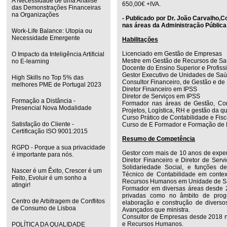
A Necessidade de uma Análise
650,00€ +IVA.
das Demonstrações Financeiras
na Organizações
- Publicado por Dr. João Carvalho,
nas áreas da Administração Pública
Work-Life Balance: Utopia ou
Necessidade Emergente
Habilitações
Licenciado em Gestão de Empresas
O Impacto da Inteligência Artificial
Mestre em Gestão de Recursos de S
no E-learning
Docente do Ensino Superior e Profiss
Gestor Executivo de Unidades de Sa
High Skills no Top 5% das
Consultor Financeiro, de Gestão e de
melhores PME de Portugal 2023
Diretor Financeiro em IPSS
Diretor de Serviços em IPSS
Formação a Distância -
Formador nas áreas de Gestão, Cont
Presencial Nova Modalidade
Projetos, Logística, RH e gestão da q
Curso Prático de Contabilidade e Fisc
Satisfação do Cliente -
Curso de E Formador e Formação de
Certificação ISO 9001:2015
Resumo de Competência
RGPD - Porque a sua privacidade
Gestor com mais de 10 anos de exper
é importante para nós.
Diretor Financeiro e Diretor de Servi
Solidariedade Social, e funções 
Nascer é um Êxito, Crescer é um
Técnico de Contabilidade em contex
Feito, Evoluir é um sonho a
Recursos Humanos em Unidade de S
atingir!
Formador em diversas áreas desde 
privadas como no âmbito de prog
Centro de Arbitragem de Conflitos
elaboração e construção de divers
de Consumo de Lisboa
Avançados que ministra.
Consultor de Empresas desde 2018 n
e Recursos Humanos.
POLÍTICA DA QUALIDADE