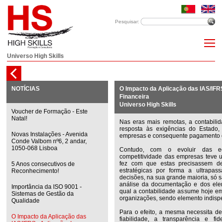
Pesquisar:
Universo High Skills
NOTÍCIAS
O Impacto da Aplicação das IAS/IF
Financeira
Universo High Skills
Voucher de Formação - Este
Natal!
Nas eras mais remotas, a contabilid
resposta às exigências do Estado,
Novas Instalações - Avenida
empresas e consequente pagamento 
Conde Valbom nº6, 2 andar,
1050-068 Lisboa
Contudo, com o evoluir das 
competitividade das empresas teve 
fez com que estas precisassem d
5 Anos consecutivos de
estratégicas por forma a ultrapas
Reconhecimento!
decisões, na sua grande maioria, só 
análise da documentação e dos eleme
Importância da ISO 9001 -
qual a contabilidade assume hoje em
Sistemas de Gestão da
organizações, sendo elemento indisp
Qualidade
Para o efeito, a mesma necessita de
O Impacto da Aplicação das
fiabilidade, a transparência e fi