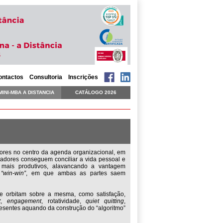
ontactos
Consultoria
Inscrições
MINI-MBA A DISTANCIA
CATÁLOGO 2026
ores no centro da agenda organizacional, em
radores conseguem conciliar a vida pessoal e
e mais produtivos, alavancando a vantagem
o
“win-win”
, em que ambas as partes saem
que orbitam sobre a mesma, como satisfação,
t
,
engagement
, rotatividade,
quiet quitting
,
resentes aquando da construção do “algoritmo”