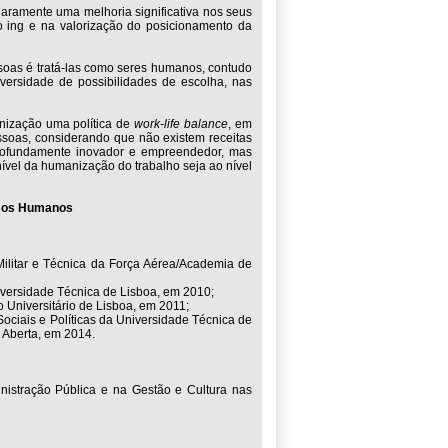
aramente uma melhoria significativa nos seus
no ing e na valorização do posicionamento da
oas é tratá-las como seres humanos, contudo
ersidade de possibilidades de escolha, nas
nização uma política de
work-life balance
, em
ssoas, considerando que não existem receitas
profundamente inovador e empreendedor, mas
nível da humanização do trabalho seja ao nível
ursos Humanos
Militar e Técnica da Força Aérea/Academia de
niversidade Técnica de Lisboa, em 2010;
 Universitário de Lisboa, em 2011;
ociais e Políticas da Universidade Técnica de
 Aberta, em 2014.
istração Pública e na Gestão e Cultura nas