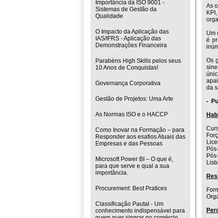
Importância da ISO 9001 -
As 
Sistemas de Gestão da
KPI,
Qualidade
orga
O Impacto da Aplicação das
Um d
IAS/IFRS - Aplicação das
é p
Demonstrações Financeira
inúm
Os 
Parabéns High Skills pelos seus
sine
10 Anos de Conquistas!
úni
apai
Governança Corporativa
da s
Gestão de Projetos: Uma Arte
- P
As Normas ISO e o HACCP
Habi
Curs
Como Inovar na Formação – para
Forç
Responder aos esafios Atuais das
Lice
Empresas e das Pessoas
Pós-
Pós-
Microsoft Power BI – O que é,
Lisb
para que serve e qual a sua
importância.
Res
Procurement: Best Pratices
For
Orga
Classificação Pautal - Um
Perc
conhecimento indispensável para
quem quer singrar no comércio