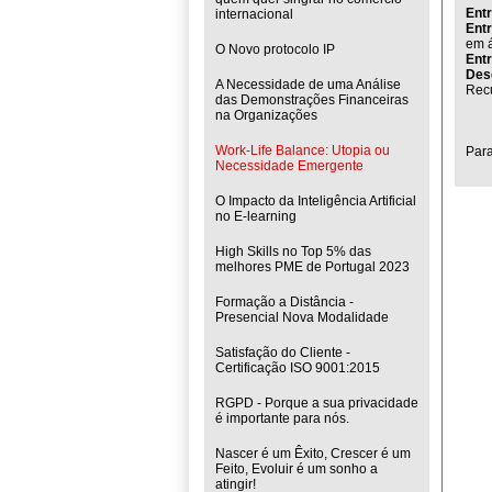
Entr
internacional
Ent
em á
O Novo protocolo IP
Entr
Des
A Necessidade de uma Análise
Rec
das Demonstrações Financeiras
na Organizações
Work-Life Balance: Utopia ou
Para
Necessidade Emergente
O Impacto da Inteligência Artificial
no E-learning
High Skills no Top 5% das
melhores PME de Portugal 2023
Formação a Distância -
Presencial Nova Modalidade
Satisfação do Cliente -
Certificação ISO 9001:2015
RGPD - Porque a sua privacidade
é importante para nós.
Nascer é um Êxito, Crescer é um
Feito, Evoluir é um sonho a
atingir!