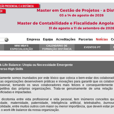
Empresa
Equipa
Acreditações
Parcerias
Notícias
C
MINI MBA'S
CALENDÁRIO DE
EVENTOS PT
ESPECIALIZAÇÃO
FORMAÇÃO DISTÂNCIA
SKILLS EXECUTIVE
k-Life Balance: Utopia ou Necessidade Emergente
erso High Skills
iamente somos inundados por este léxico que coloca o bem-estar dos colaborad
as organizações desenvolvem práticas e inovações para garantir que os colabo
fissional, tornando os seus colaboradores mais felizes e consequentement
petitiva das próprias organizações. Trata-se genuinamente de uma relaçã
ficiadas e impactadas.
 dicotomia entre vida profissional e vida pessoal, tem inúmeros conceitos 
cidade, maternidade, paternidade, inteligência artificial, teletrabalho,
burnou
ibilidade, entre muitos outros com maior ou menor importância, que devem estar p
a o
work-life balance
da nossa organização.