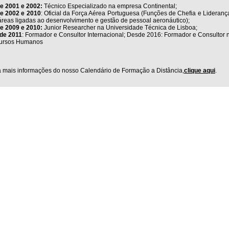
e 2001 e 2002:
Técnico Especializado na empresa Continental;
re 2002 e 2010
: Oficial da Força Aérea Portuguesa (Funções de Chefia e Lideran
reas ligadas ao desenvolvimento e gestão de pessoal aeronáutico);
e 2009 e 2010:
Junior Researcher na Universidade Técnica de Lisboa;
de 2011
: Formador e Consultor Internacional; Desde 2016: Formador e Consultor 
ursos Humanos
 mais informações do nosso Calendário de Formação a Distância,
clique aqui
.