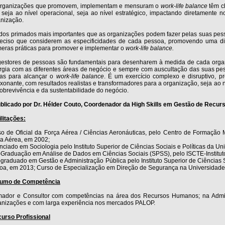
organizações que promovem, implementam e mensuram o
work-life balance
têm cl
 seja ao nível operacional, seja ao nível estratégico, impactando diretamente 
nização.
os primados mais importantes que as organizações podem fazer pelas suas pess
reciso que considerem as especificidades de cada pessoa, promovendo uma div
eras práticas para promover e implementar o
work-life balance.
gestores de pessoas são fundamentais para desenharem à medida de cada orga
rgia com as diferentes áreas de negócio e sempre com auscultação das suas pe
cas para alcançar o
work-life balance
. É um exercício complexo e disruptivo, 
xonante, com resultados realistas e transformadores para a organização, seja ao 
obrevivência e da sustentabilidade do negócio.
ublicado por Dr. Hélder Couto, Coordenador da High Skills em Gestão de Rec
litações:
o de Oficial da Força Aérea / Ciências Aeronáuticas, pelo Centro de Formação 
a Aérea, em 2002;
nciado em Sociologia pelo Instituto Superior de Ciências Sociais e Políticas da U
Graduação em Análise de Dados em Ciências Sociais (SPSS), pelo ISCTE-Instituto
graduado em Gestão e Administração Pública pelo Instituto Superior de Ciências S
oa, em 2013; Curso de Especialização em Direção de Segurança na Universidade
umo de Competência
mador e Consultor com competências na área dos Recursos Humanos; na Admin
nizações e com larga experiência nos mercados PALOP.
urso Profissional