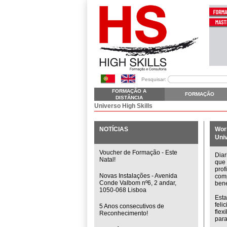
Pesquisar:
FORMAÇÃO A
FORMAÇÃO
DISTÂNCIA
Universo High Skills
NOTÍCIAS
Wor
Univ
Voucher de Formação - Este
Diar
Natal!
que 
pro
Novas Instalações - Avenida
com
Conde Valbom nº6, 2 andar,
bene
1050-068 Lisboa
Esta
feli
5 Anos consecutivos de
flex
Reconhecimento!
par