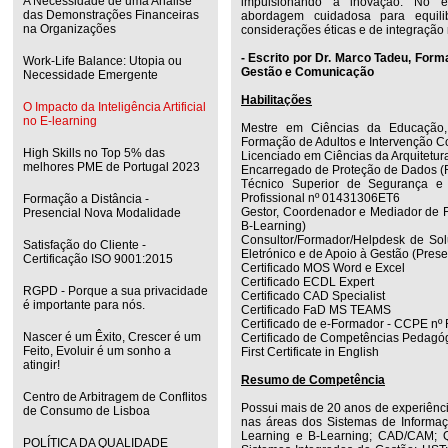
A Necessidade de uma Análise
impulsionando a inovação. No e
das Demonstrações Financeiras
abordagem cuidadosa para equili
na Organizações
considerações éticas e de integração
- Escrito por Dr. Marco Tadeu, Form
Work-Life Balance: Utopia ou
Gestão e Comunicação
Necessidade Emergente
Habilitações
O Impacto da Inteligência Artificial
no E-learning
Mestre em Ciências da Educação,
Formação de Adultos e Intervenção C
High Skills no Top 5% das
Licenciado em Ciências da Arquitetur
melhores PME de Portugal 2023
Encarregado de Proteção de Dados 
Técnico Superior de Segurança e 
Profissional nº 01431306ET6
Formação a Distância -
Gestor, Coordenador e Mediador de F
Presencial Nova Modalidade
B-Learning)
Consultor/Formador/Helpdesk de Sol
Satisfação do Cliente -
Eletrónico e de Apoio à Gestão (Prese
Certificação ISO 9001:2015
Certificado MOS Word e Excel
Certificado ECDL Expert
RGPD - Porque a sua privacidade
Certificado CAD Specialist
é importante para nós.
Certificado FaD MS TEAMS
Certificado de e-Formador - CCPE nº
Nascer é um Êxito, Crescer é um
Certificado de Competências Pedagó
Feito, Evoluir é um sonho a
First Certificate in English
atingir!
Resumo de Competência
Centro de Arbitragem de Conflitos
Possui mais de 20 anos de experiênc
de Consumo de Lisboa
nas áreas dos Sistemas de Informaç
Learning e B-Learning; CAD/CAM; Q
POLÍTICA DA QUALIDADE