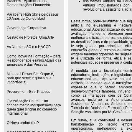
IAS/IFRS - Aplicação das
Assistentes Virtuais na Edu
Demonstrações Financeira
Virtuais impulsionados por
revoluciona a assistência ao a
Parabéns High Skills pelos seus
10 Anos de Conquistas!
Desta forma, pode-se afirmar que hoj
artificial no e-Learning é inegáv
Governança Corporativa
educacional. A personalização do ens
avaliação inteligente oferecem op
Gestão de Projetos: Uma Arte
melhorar a eficácia do processo educat
os desafios éticos e de privacidade,
IA seja guiada por princípios étic
As Normas ISO e o HACCP
educação global. A recolha e utiliz
exigem medidas rigorosas de seguran
Como Inovar na Formação – para
IA é utilizada de forma ética e re
Responder aos esafios Atuais das
potenciais abusos e preservar a confi
Empresas e das Pessoas
À medida que a tecnologia contin
Microsoft Power BI – O que é,
educadores, instituições e legislado
para que serve e qual a sua
educacional que aproveite ao máx
importância.
Artificial. À medida que a Inteligênci
espera-se que o tecido empres
desenvolvimentos também, influenci
Procurement: Best Pratices
como as interações com os Colabo
avanços incluirão a Automatizaç
Classificação Pautal - Um
Assistentes Virtuais no Ambiente de
conhecimento indispensável para
Tomada de Decisões, Formação Pers
quem quer singrar no comércio
Seleção Assistidos por IA, Gestão d
internacional
Em suma, a IA continuará a desem
O Novo protocolo IP
transformação do tecido empresa
operacionais, melhorando a exp