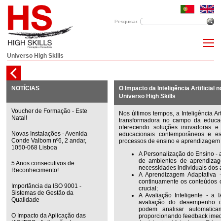
Pesquisar:
Universo High Skills
NOTÍCIAS
O Impacto da Inteligência Artificial n
Universo High Skills
Voucher de Formação - Este
Nos últimos tempos, a Inteligência Ar
Natal!
transformadora no campo da educaçã
oferecendo soluções inovadoras e 
Novas Instalações - Avenida
educacionais contemporâneos e est
Conde Valbom nº6, 2 andar,
processos de ensino e aprendizagem 
1050-068 Lisboa
A Personalização do Ensino - a
de ambientes de aprendizag
5 Anos consecutivos de
necessidades individuais dos 
Reconhecimento!
A Aprendizagem Adaptativa 
continuamente os conteúdos 
Importância da ISO 9001 -
crucial;
Sistemas de Gestão da
A Avaliação Inteligente - a
Qualidade
avaliação do desempenho do
podem analisar automaticam
O Impacto da Aplicação das
proporcionando feedback imed