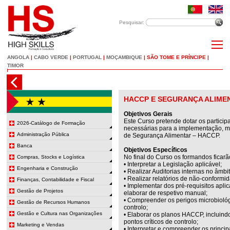
Pesquisar:
ANGOLA
|
CABO VERDE
|
PORTUGAL
|
MOÇAMBIQUE
|
SÃO TOME E PRÍNCIPE
|
TIMOR
HACCP E SEGURANÇA ALIME
Objetivos Gerais
Este Curso pretende dotar os partici
2026-Catálogo de Formação
necessárias para a implementação, m
Administração Pública
de Segurança Alimentar – HACCP.
Banca
Objetivos Específicos
No final do Curso os formandos ficarã
Compras, Stocks e Logística
• Interpretar a Legislação aplicável;
Engenharia e Construção
• Realizar Auditorias internas no âmb
• Realizar relatórios de não-conformi
Finanças, Contabilidade e Fiscal
• Implementar dos pré-requisitos apl
Gestão de Projetos
elaborar de respetivo manual;
• Compreender os perigos microbiológ
Gestão de Recursos Humanos
controlo;
Gestão e Cultura nas Organizações
• Elaborar os planos HACCP, incluindo
pontos críticos de controlo;
Marketing e Vendas
• Interpretar e compreender os princip