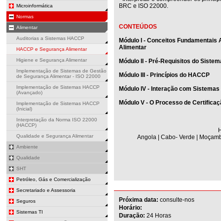
BRC e ISO 22000.
Microinformática
Normas
CONTEÚDOS
Alimentar
Auditorias a Sistemas HACCP
Módulo I - Conceitos Fundamentais
Alimentar
HACCP e Segurança Alimentar
Higiene e Segurança Alimentar
Módulo II - Pré-Requisitos do Sist
Implementação de Sistemas de Gestão
Módulo III - Princípios do HACCP
de Segurança Alimentar - ISO 22000
Implementação de Sistemas HACCP
Módulo IV - Interação com Sistemas
(Avançado)
Módulo V - O Processo de Certifica
Implementação de Sistemas HACCP
(Inicial)
Interpretação da Norma ISO 22000
(HACCP)
H
Qualidade e Segurança Alimentar
Angola | Cabo- Verde | Moçambi
Ambiente
Qualidade
SHT
Petróleo, Gás e Comercialização
Secretariado e Assessoria
Próxima data:
consulte-nos
Seguros
Horário:
Sistemas TI
Duração:
24 Horas